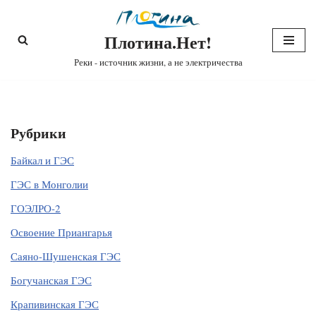
Плотина.Нет!
Перейти
к
Реки - источник жизни, а не электричества
содержимому
Рубрики
Байкал и ГЭС
ГЭС в Монголии
ГОЭЛРО-2
Освоение Приангарья
Саяно-Шушенская ГЭС
Богучанская ГЭС
Крапивинская ГЭС