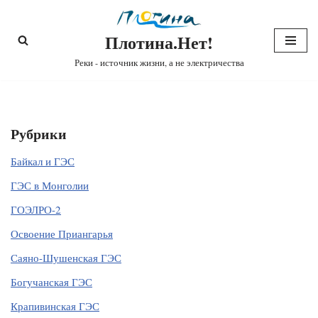
Плотина.Нет!
Перейти
к
Реки - источник жизни, а не электричества
содержимому
Рубрики
Байкал и ГЭС
ГЭС в Монголии
ГОЭЛРО-2
Освоение Приангарья
Саяно-Шушенская ГЭС
Богучанская ГЭС
Крапивинская ГЭС