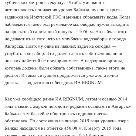
кубических метров в секунду. «Чтобы уменьшить
интенсивность понижения уровня Байкала, нужно закрыть
задвижки на Иркутской ГЭС и меньше сбрасывать воды. Когда
наблюдается такое экстремальное маловодье, нужно выходить
на проектный санитарный попуск — 1050 м. Но сейчас этого
не делают из-за того, что не углублены водозаборы у города
Ангарска. Поэтому одна из главных задач на сегодня —
углубить водозабор. Это должен делать собственник, но он
никаких действий не предпринимает. А надзорные органы,
которые должны были обязать собственника, также этого не
делают. И такая ситуация продолжается уже достаточно
долго», — подытожил собеседник ИА REGNUM.
Как уже сообщало ранее ИА REGNUM, летом и осенью 2014
года в связи с жаркой погодой и редкими осадками в Ангарско-
Байкальском бассейне обострилась гидрологическая
обстановка. По состоянию на январь 2015 года уровень озера
Байкал находился на отметке 456,08 м. К марту 2015 года
уровень воды находился на отметке 455,98 метров.