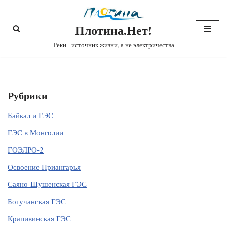
Плотина.Нет!
Перейти
к
Реки - источник жизни, а не электричества
содержимому
Рубрики
Байкал и ГЭС
ГЭС в Монголии
ГОЭЛРО-2
Освоение Приангарья
Саяно-Шушенская ГЭС
Богучанская ГЭС
Крапивинская ГЭС