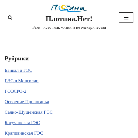
Плотина.Нет!
Перейти
к
Реки - источник жизни, а не электричества
содержимому
Рубрики
Байкал и ГЭС
ГЭС в Монголии
ГОЭЛРО-2
Освоение Приангарья
Саяно-Шушенская ГЭС
Богучанская ГЭС
Крапивинская ГЭС