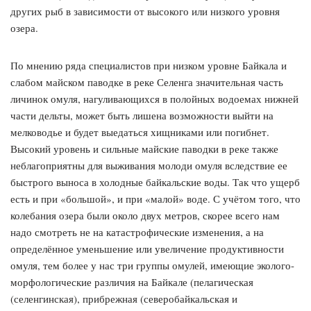
других рыб в зависимости от высокого или низкого уровня
озера.
По мнению ряда специалистов при низком уровне Байкала и
слабом майском паводке в реке Селенга значительная часть
личинок омуля, нагуливающихся в полойных водоемах нижней
части дельты, может быть лишена возможности выйти на
мелководье и будет выедаться хищниками или погибнет.
Высокий уровень и сильные майские паводки в реке также
неблагоприятны для выживания молоди омуля вследствие ее
быстрого выноса в холодные байкальские воды. Так что ущерб
есть и при «большой», и при «малой» воде. С учётом того, что
колебания озера были около двух метров, скорее всего нам
надо смотреть не на катастрофические изменения, а на
определённое уменьшение или увеличение продуктивности
омуля, тем более у нас три группы омулей, имеющие эколого-
морфологические различия на Байкале (пелагическая
(селенгинская), прибрежная (северобайкальская и