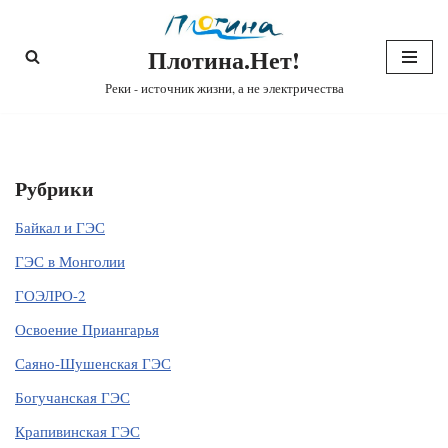
Плотина.Нет!
Перейти
к
Реки - источник жизни, а не электричества
содержимому
Рубрики
Байкал и ГЭС
ГЭС в Монголии
ГОЭЛРО-2
Освоение Приангарья
Саяно-Шушенская ГЭС
Богучанская ГЭС
Крапивинская ГЭС