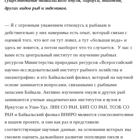
существование байкальского омуля, хариуса, тайменя,
других видов рыб и эндемиков.
— Я с огромным уважением отношусь к рыбакам и
действительно у них наверняка есть опыт, который связан с
оценкой того, что вот он тут ловил, а тут «большая вода» и
здесь не ловится, а потом наоборот что-то случается. У нас с
вами есть центральный институт по изучению рыбных
ресурсов Министерства природных ресурсов «Всероссийский
научно-исследовательский институт рыбного хозяйства и
океанографии» и его Байкальский филиал, который на научной
основе занимается вопросами, связанными с рыбными
запасами Байкала. Активно изучением омуля и других рыб
занимаются ученые академических институтов и вузов в
Иркутске и Улан-Удэ. ЛИН СО РАН, БИП СО РАН, ТОЭБ СО
РАН и Байкальский филиал ВНИРО являются соисполнителями
в нашем проекте, и они как раз и представили
соответствующие научные данные, на основании которых мы
сможем оценить дальнейшее развитие популяции омуля и