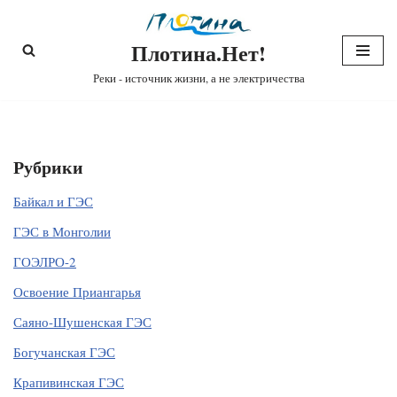
Плотина.Нет!
Перейти
к
Реки - источник жизни, а не электричества
содержимому
Рубрики
Байкал и ГЭС
ГЭС в Монголии
ГОЭЛРО-2
Освоение Приангарья
Саяно-Шушенская ГЭС
Богучанская ГЭС
Крапивинская ГЭС