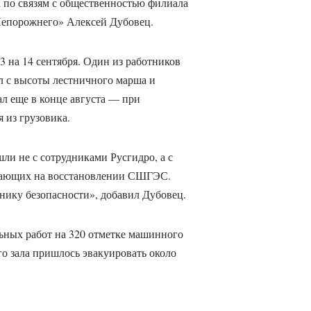
а по связям с общественностью филиала
епорожнего» Алексей Дубовец.
3 на 14 сентября. Один из работников
л с высоты лестничного марша и
ал еще в конце августа — при
 из грузовика.
шли не с сотрудниками Русгидро, а с
тающих на восстановлении СШГЭС.
хнику безопасности», добавил Дубовец.
льных работ на 320 отметке машинного
 зала пришлось эвакуировать около