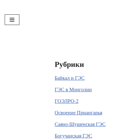
Перейти
к
содержимому
Рубрики
Байкал и ГЭС
ГЭС в Монголии
ГОЭЛРО-2
Освоение Приангарья
Саяно-Шушенская ГЭС
Богучанская ГЭС