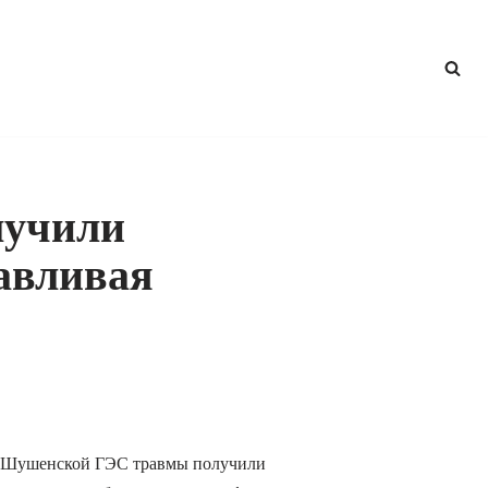
лучили
авливая
но-Шушенской ГЭС травмы получили