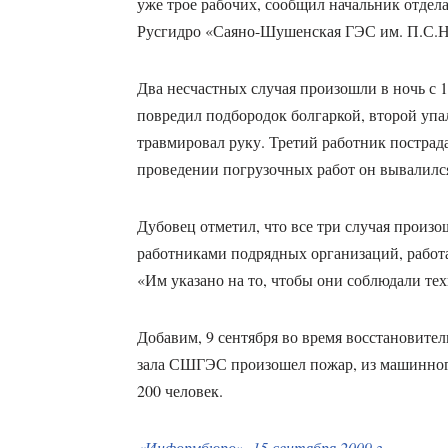
уже трое рабочих, сообщил начальник отдел
Русгидро «Саяно-Шушенская ГЭС им. П.С.Н
Два несчастных случая произошли в ночь с 1
повредил подбородок болгаркой, второй упа
травмировал руку. Третий работник пострад
проведении погрузочных работ он вывалился
Дубовец отметил, что все три случая произо
работниками подрядных организаций, рабо
«Им указано на то, чтобы они соблюдали те
Добавим, 9 сентября во время восстановите
зала СШГЭС произошел пожар, из машинного
200 человек.
«Информбюро», 15 сентября 2009 г.