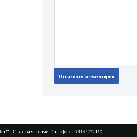
ет!"
·
Связаться с нами
· Телефон: +79135277440