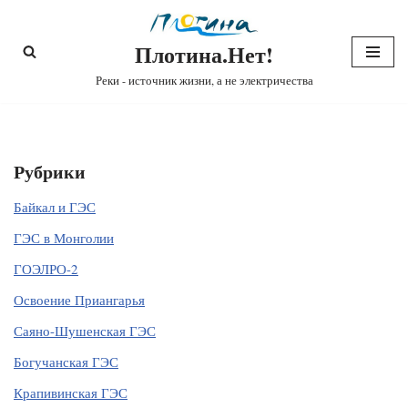
Плотина.Нет!
Перейти
к
Реки - источник жизни, а не электричества
содержимому
Рубрики
Байкал и ГЭС
ГЭС в Монголии
ГОЭЛРО-2
Освоение Приангарья
Саяно-Шушенская ГЭС
Богучанская ГЭС
Крапивинская ГЭС