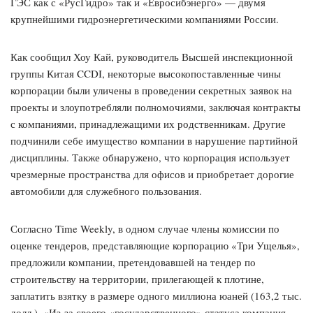
ГЭС как с «РусГидро» так и «Евросибэнерго» — двумя
крупнейшими гидроэнергетическими компаниями России.
Как сообщил Хоу Кай, руководитель Высшей инспекционной
группы Китая CCDI, некоторые высокопоставленные чины
корпорации были уличены в проведении секретных заявок на
проекты и злоупотребляли полномочиями, заключая контракты
с компаниями, принадлежащими их родственникам. Другие
подчинили себе имущество компании в нарушение партийной
дисциплины. Также обнаружено, что корпорация использует
чрезмерные пространства для офисов и приобретает дорогие
автомобили для служебного пользования.
Согласно Time Weekly, в одном случае члены комиссии по
оценке тендеров, представляющие корпорацию «Три Ущелья»,
предложили компании, претендовавшей на тендер по
строительству на территории, прилегающей к плотине,
заплатить взятку в размере одного миллиона юаней (163,2 тыс.
долл.). «Из-за своего «государственного» статуса компания