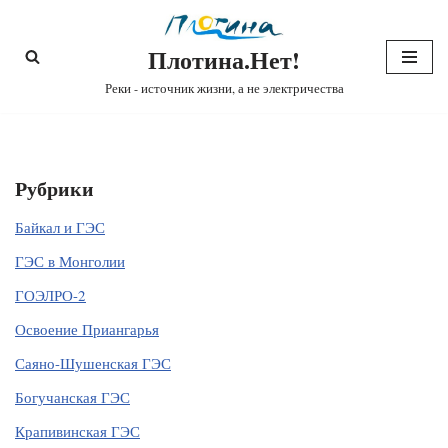
Плотина.Нет!
Перейти
к
Реки - источник жизни, а не электричества
содержимому
Рубрики
Байкал и ГЭС
ГЭС в Монголии
ГОЭЛРО-2
Освоение Приангарья
Саяно-Шушенская ГЭС
Богучанская ГЭС
Крапивинская ГЭС