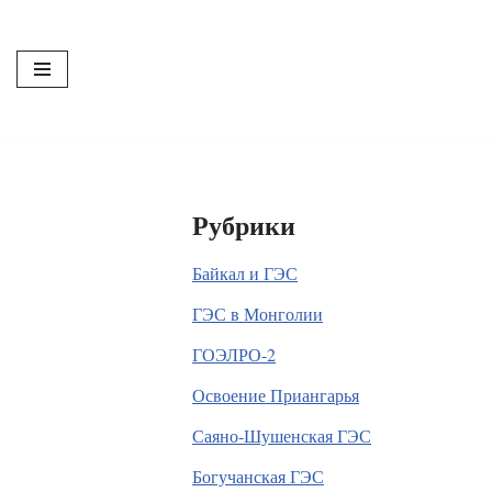
Перейти
к
содержимому
Рубрики
Байкал и ГЭС
ГЭС в Монголии
ГОЭЛРО-2
Освоение Приангарья
Саяно-Шушенская ГЭС
Богучанская ГЭС