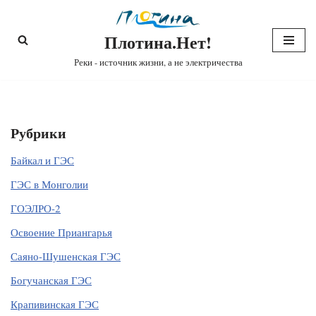
Плотина.Нет!
Перейти
к
Реки - источник жизни, а не электричества
содержимому
Рубрики
Байкал и ГЭС
ГЭС в Монголии
ГОЭЛРО-2
Освоение Приангарья
Саяно-Шушенская ГЭС
Богучанская ГЭС
Крапивинская ГЭС