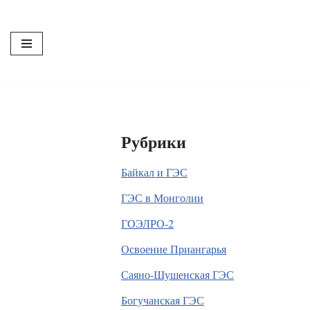
Перейти
к
содержимому
Рубрики
Байкал и ГЭС
ГЭС в Монголии
ГОЭЛРО-2
Освоение Приангарья
Саяно-Шушенская ГЭС
Богучанская ГЭС