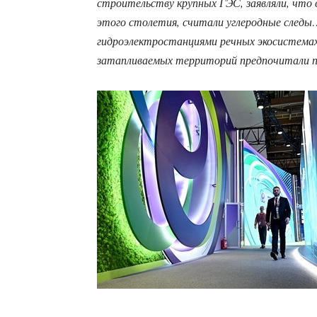
строительству крупных ГЭС, заявляли, чт
этого столетия, считали углеродные след
гидроэлектростанциями речных экосистемах
затапливаемых территорий предпочитали п