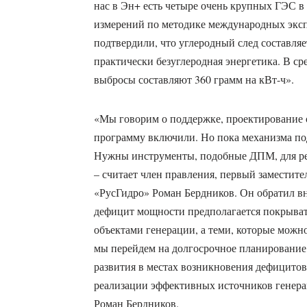
нас в Эн+ есть четыре очень крупных ГЭС в
измерений по методике международных эксп
подтвердили, что углеродный след составляе
практически безуглеродная энергетика. В ср
выбросы составляют 360 грамм на кВт-ч».
«Мы говорим о поддержке, проектирование 
программу включили. Но пока механизма по
Нужны инструменты, подобные ДПМ, для ре
– считает член правления, первый заместит
«РусГидро» Роман Бердников. Он обратил вн
дефицит мощности предполагается покрыва
объектами генерации, а теми, которые можно
мы перейдем на долгосрочное планирование,
развития в местах возникновения дефицито
реализации эффективных источников генерац
Роман Бердников.