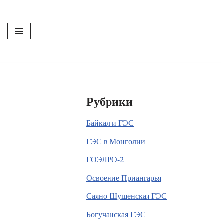
Перейти
к
содержимому
Рубрики
Байкал и ГЭС
ГЭС в Монголии
ГОЭЛРО-2
Освоение Приангарья
Саяно-Шушенская ГЭС
Богучанская ГЭС