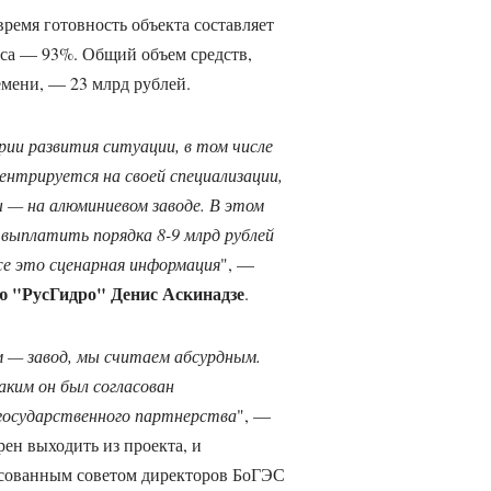
ремя готовность объекта составляет
кса — 93%. Общий объем средств,
мени, — 23 млрд рублей.
ии развития ситуации, в том числе
ентрируется на своей специализации,
 — на алюминиевом заводе. В этом
 выплатить порядка 8-9 млрд рублей
же это сценарная информация
", —
ю "РусГидро" Денис Аскинадзе
.
м — завод, мы считаем абсурдным.
ким он был согласован
государственного партнерства
", —
ен выходить из проекта, и
ласованным советом директоров БоГЭС