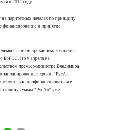
ся в 2012 году.
 на паритетных началах по принципу
е финансирование и принятие
облемы с финансированием, компания
во БоГЭС. Но 9 апреля на
тельством премьер-министра Владимира
в запланированные сроки, "РусАл"
амостоятельно профинансировать все
. Половину суммы "РусАл" уже