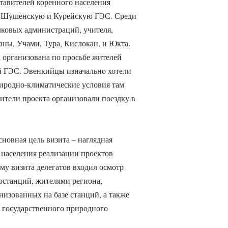
ставителей коренного населения
о-Шушенскую и Курейскую ГЭС. Среди
лковых администраций, учителя,
ны, Учами, Тура, Кислокан, и Юкта.
 организована по просьбе жителей
й ГЭС. Эвенкийцы изначально хотели
иродно-климатические условия там
ители проекта организовали поездку в
новная цель визита – наглядная
 населения реализации проектов
му визита делегатов входил осмотр
ростанций, жителями региона,
изованных на базе станций, а также
государственного природного