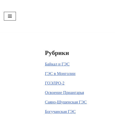
Перейти
к
содержимому
Рубрики
Байкал и ГЭС
ГЭС в Монголии
ГОЭЛРО-2
Освоение Приангарья
Саяно-Шушенская ГЭС
Богучанская ГЭС