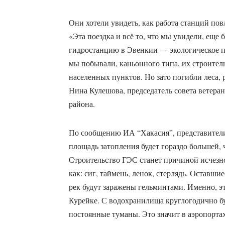
Они хотели увидеть, как работа станций пов
«Эта поездка и всё то, что мы увидели, еще
гидростанцию в Эвенкии — экологическое п
мы побывали, каньонного типа, их строител
населенных пунктов. Но зато погибли леса, 
Нина Кулешова, председатель совета ветер
района.
По сообщению ИА “Хакасия”, представител
площадь затопления будет гораздо большей, 
Строительство ГЭС станет причиной исчезно
как: сиг, таймень, ленок, стерлядь. Оставши
рек будут заражены гельминтами. Именно, эт
Курейке. С водохранилища круглогодично бу
постоянные туманы. Это значит в аэропортах