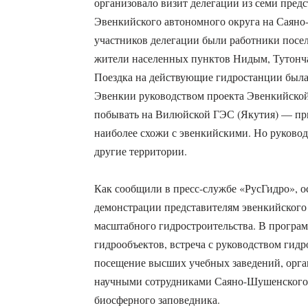
организовало визит делегации из семи пред
Эвенкийского автономного округа на Саян
участников делегации были работники посе
жители населенных пунктов Нидым, Тутонча
Поездка на действующие гидростанции была
Эвенкии руководством проекта Эвенкийско
побывать на Вилюйской ГЭС (Якутия) — пр
наиболее схожи с эвенкийскими. Но руковод
другие территории.
Как сообщили в пресс-службе «РусГидро», ос
демонстрации представителям эвенкийского
масштабного гидростроительства. В програм
гидрообъектов, встреча с руководством гид
посещение высших учебных заведений, орган
научными сотрудниками Саяно-Шушенского 
биосферного заповедника.