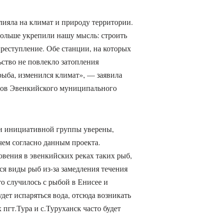
лияла на климат и природу территории.
 больше укрепили нашу мысль: строить
реступление. Обе станции, на которых
ьство не повлекло затопления
рыба, изменился климат», — заявила
анов Эвенкийского муниципального
и инициативной группы уверены,
чем согласно данным проекта.
вения в эвенкийских реках таких рыб,
еся виды рыб из-за замедления течения
о случилось с рыбой в Енисее и
дет испаряться вода, отсюда возникать
 пгт.Тура и с.Туруханск часто будет