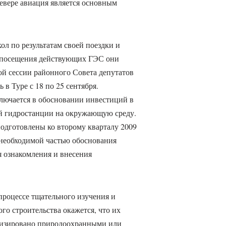
Севере авиация является основным
ол по результатам своей поездки и
х посещения действующих ГЭС они
ой сессии районного Совета депутатов
 в Туре с 18 по 25 сентября.
лючается в обосновании инвестиций в
ой гидростанции на окружающую среду.
дготовлены ко второму кварталу 2009
необходимой частью обоснования
я ознакомления и внесения
процессе тщательного изучения и
го строительства окажется, что их
мизировано природоохранными или