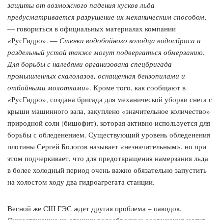
защиты от возможного падения кусков льда
предусматривается разрушение их механическим способом
,
— говориться в официальных материалах компании
«РусГидро». —
Стенки водобойного колодца водосброса и
раздельный устой также могут подвергаться обмерзанию.
Для борьбы с наледями организована спецбригада
промышленных скалолазов, оснащенная бензопилами и
отбойными молотками
». Кроме того, как сообщают в
«РусГидро», создана бригада для механической уборки снега с
крыши машинного зала, закуплено «значительное количество»
природной соли (бишофит), которая активно используется для
борьбы с обледенением. Существующий уровень обледенения
плотины Сергей Бологов называет «незначительным», но при
этом подчеркивает, что для предотвращения намерзания льда
в более холодный период очень важно обязательно запустить
на холостом ходу два гидроагрегата станции.
Весной же СШ ГЭС ждет другая проблема – паводок.