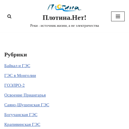
Плотина.Нет!
Перейти
к
Реки - источник жизни, а не электричества
содержимому
Рубрики
Байкал и ГЭС
ГЭС в Монголии
ГОЭЛРО-2
Освоение Приангарья
Саяно-Шушенская ГЭС
Богучанская ГЭС
Крапивинская ГЭС