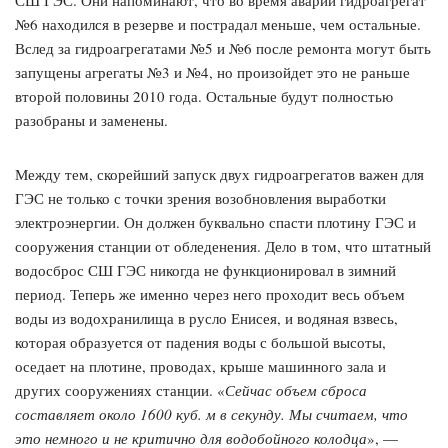
СШ ГЭС. Они напоминают, что во время аварии гидроагрегат
№6 находился в резерве и пострадал меньше, чем остальные.
Вслед за гидроагрегатами №5 и №6 после ремонта могут быть
запущены агрегаты №3 и №4, но произойдет это не раньше
второй половины 2010 года. Остальные будут полностью
разобраны и заменены.
Между тем, скорейший запуск двух гидроагрегатов важен для
ГЭС не только с точки зрения возобновления выработки
электроэнергии. Он должен буквально спасти плотину ГЭС и
сооружения станции от обледенения. Дело в том, что штатный
водосброс СШ ГЭС никогда не функционировал в зимний
период. Теперь же именно через него проходит весь объем
воды из водохранилища в русло Енисея, и водяная взвесь,
которая образуется от падения воды с большой высоты,
оседает на плотине, проводах, крыше машинного зала и
других сооружениях станции. «
Сейчас объем сброса
составляет около 1600 куб. м в секунду. Мы считаем, что
это немного и не критично для водобойного колодца
», —