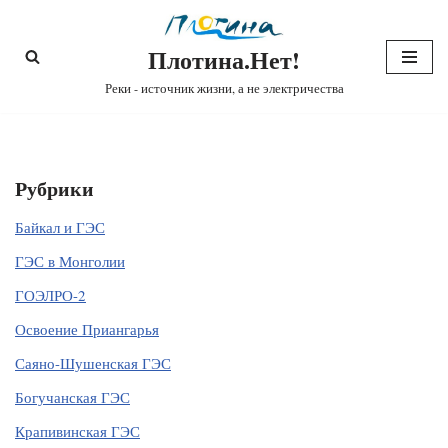
Плотина.Нет!
Перейти
к
Реки - источник жизни, а не электричества
содержимому
Рубрики
Байкал и ГЭС
ГЭС в Монголии
ГОЭЛРО-2
Освоение Приангарья
Саяно-Шушенская ГЭС
Богучанская ГЭС
Крапивинская ГЭС