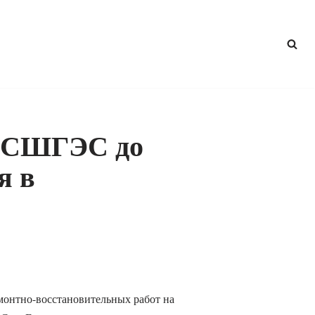
х СШГЭС до
я в
монтно-восстановительных работ на