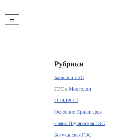
Перейти
к
содержимому
Рубрики
Байкал и ГЭС
ГЭС в Монголии
ГОЭЛРО-2
Освоение Приангарья
Саяно-Шушенская ГЭС
Богучанская ГЭС