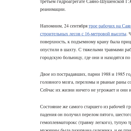
третьем гидроагрегате Саяно-Шушенской ГЭС
реанимации.
Напомним, 24 сентября
трое рабочих на Са
строительных лесов с 16-метровой высоты
. 
поверхность, к подъемному крану была приц
опустили в шахту. С тяжелыми травмами ра
городскую больницу, где они и находятся по 
Двое из пострадавших, парни 1988 и 1985 г
головного мозга, переломы и рваные раны 
Сейчас их жизни ничего не угрожает и они и
Состояние же самого старшего из рабочей гр
падения он получил перелом пятого, шестого
гемоплевматорокс (травму легкого), тупую т
мужчины была разорвана селезенка, и ее пр