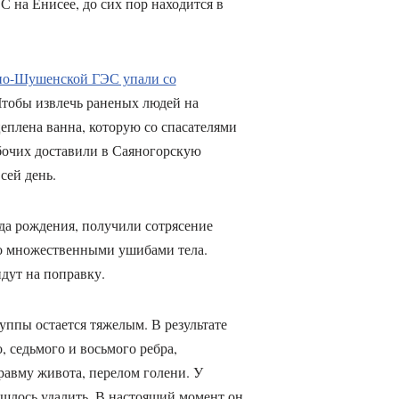
 на Енисее, до сих пор находится в
яно-Шушенской ГЭС упали со
Чтобы извлечь раненых людей на
еплена ванна, которую со спасателями
бочих доставили в Саяногорскую
сей день.
ода рождения, получили сотрясение
со множественными ушибами тела.
дут на поправку.
уппы остается тяжелым. В результате
, седьмого и восьмого ребра,
равму живота, перелом голени. У
ишлось удалить. В настоящий момент он