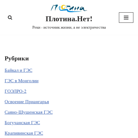
Плотина.Нет!
Перейти
к
Реки - источник жизни, а не электричества
содержимому
Рубрики
Байкал и ГЭС
ГЭС в Монголии
ГОЭЛРО-2
Освоение Приангарья
Саяно-Шушенская ГЭС
Богучанская ГЭС
Крапивинская ГЭС