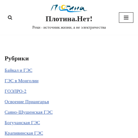
Плотина.Нет!
Перейти
к
Реки - источник жизни, а не электричества
содержимому
Рубрики
Байкал и ГЭС
ГЭС в Монголии
ГОЭЛРО-2
Освоение Приангарья
Саяно-Шушенская ГЭС
Богучанская ГЭС
Крапивинская ГЭС