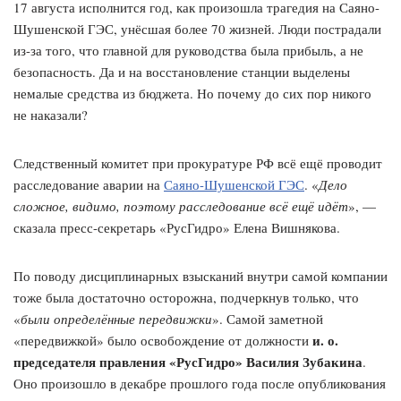
17 августа исполнится год, как произошла трагедия на Саяно-
Шушенской ГЭС, унёсшая более 70 жизней. Люди пострадали
из-за того, что главной для руководства была прибыль, а не
безопасность. Да и на восстановление станции выделены
немалые средства из бюджета. Но почему до сих пор никого
не наказали?
Следственный комитет при прокуратуре РФ всё ещё проводит
расследование аварии на
Саяно-Шушенской ГЭС
. «
Дело
сложное, видимо, поэтому расследование всё ещё идёт
», —
сказала пресс-секретарь «РусГидро» Елена Вишнякова.
По поводу дисциплинарных взысканий внутри самой компании
тоже была достаточно осторожна, подчеркнув только, что
«
были определённые передвижки
». Самой заметной
и. о.
«передвижкой» было освобождение от должности
председателя правления «РусГидро» Василия Зубакина
.
Оно произошло в декабре прошлого года после опубликования