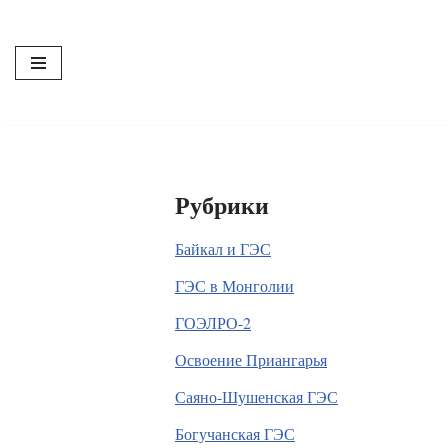
Перейти
к
содержимому
Рубрики
Байкал и ГЭС
ГЭС в Монголии
ГОЭЛРО-2
Освоение Приангарья
Саяно-Шушенская ГЭС
Богучанская ГЭС