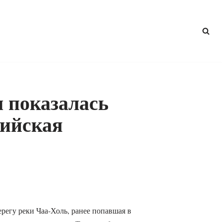
 показалась
дийская
ерегу реки Чаа-Холь, ранее попавшая в