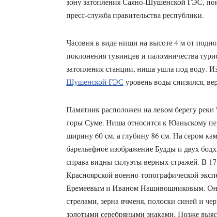
зону затопления Саяно-Шушенской ГЭС, появ
пресс-служба правительства республики.
Часовня в виде ниши на высоте 4 м от подн
поклонения тувинцев и паломничества турист
затопления станции, ниша ушла под воду. И
Шушенской ГЭС
уровень воды снизился, ве
Памятник расположен на левом берегу реки 
горы Суме. Ниша относится к Юаньскому пер
ширину 60 см, а глубину 86 см. На сером к
барельефное изображение Будды и двух бодх
справа видны силуэты верных стражей. В 1
Красноярской военно-топографической эксп
Еремеевым и Иваном Нашивошниковым. Они
стрелами, зерна ячменя, полоски синей и ч
золотыми серебряными знаками. Позже выясн