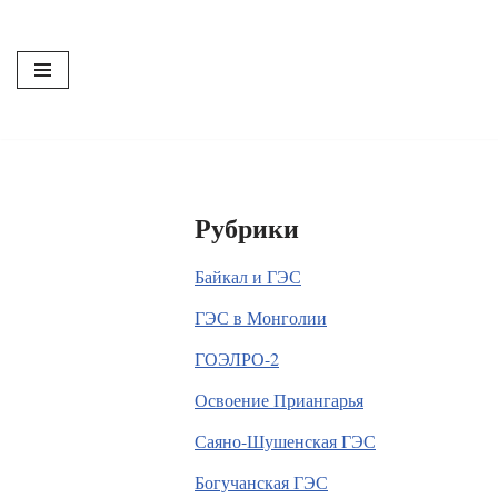
Перейти
к
содержимому
Рубрики
Байкал и ГЭС
ГЭС в Монголии
ГОЭЛРО-2
Освоение Приангарья
Саяно-Шушенская ГЭС
Богучанская ГЭС