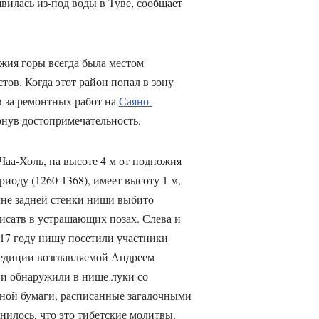
илась из-под воды в Туве, сообщает
ожия горы всегда была местом
ов. Когда этот район попал в зону
з-за ремонтных работ на
Саяно-
рнув достопримечательность.
Чаа-Холь, на высоте 4 м от подножия
иоду (1260-1368), имеет высоту 1 м,
амне задней стенки ниши выбито
исатв в устрашающих позах. Слева и
717 году нишу посетили участники
едиции возглавляемой Андреем
 обнаружили в нише луки со
ерной бумаги, расписанные загадочными
илось, что это тибетские молитвы.