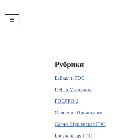
Перейти
к
содержимому
Рубрики
Байкал и ГЭС
ГЭС в Монголии
ГОЭЛРО-2
Освоение Приангарья
Саяно-Шушенская ГЭС
Богучанская ГЭС