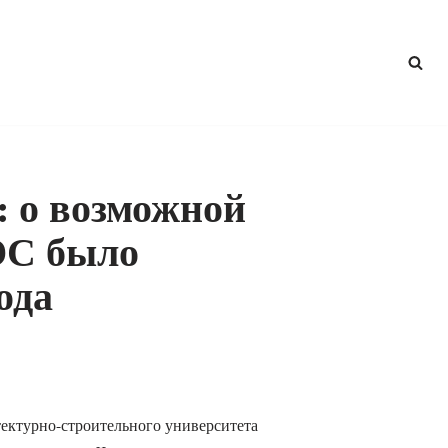
: о возможной
ЭС было
ода
ектурно-строительного университета