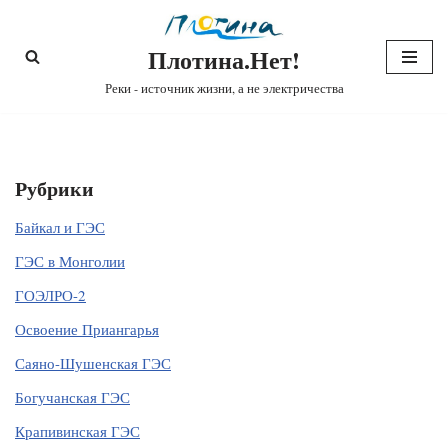
Плотина.Нет!
Перейти
к
Реки - источник жизни, а не электричества
содержимому
Рубрики
Байкал и ГЭС
ГЭС в Монголии
ГОЭЛРО-2
Освоение Приангарья
Саяно-Шушенская ГЭС
Богучанская ГЭС
Крапивинская ГЭС