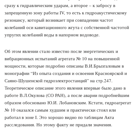
сразу к гидравлическим ударам, а второе – к забросу в
запрещенную зону работы IV, то есть к гидроакустическому
резонансу, который возникает при совпадении частот
колебаний оси кавитационного жгута с собственной частотой
упругих колебаний воды в напорном водоводе.
Об этом явлении стало известно после энергетических и
вибрационных испытаний агрегата № 10 на повышенной
мощности, которые подробно описаны В.И.Брызгаловым в
монографии “Из опыта создания и освоения Красноярской и
Саяно-Шушенской гидроэлектростанций” на стр.247.
Теоретическое описание этого явления впервые было дано в
работе В.Л.Окулова (СО РАН), а после аварии подробнейшим
образом обосновано Ю.И. Лобановским. Кстати, гидроагрегат
№ 10 оказался самым худшим и практически стоял или
работал в зоне I. Это хорошо видно по таблицам Акта
расследования. Но этому факту не придали значения.