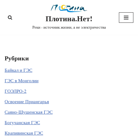
Плотина.Нет!
Перейти
к
Реки - источник жизни, а не электричества
содержимому
Рубрики
Байкал и ГЭС
ГЭС в Монголии
ГОЭЛРО-2
Освоение Приангарья
Саяно-Шушенская ГЭС
Богучанская ГЭС
Крапивинская ГЭС