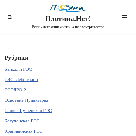
Плотина.Нет!
Перейти
к
Реки - источник жизни, а не электричества
содержимому
Рубрики
Байкал и ГЭС
ГЭС в Монголии
ГОЭЛРО-2
Освоение Приангарья
Саяно-Шушенская ГЭС
Богучанская ГЭС
Крапивинская ГЭС