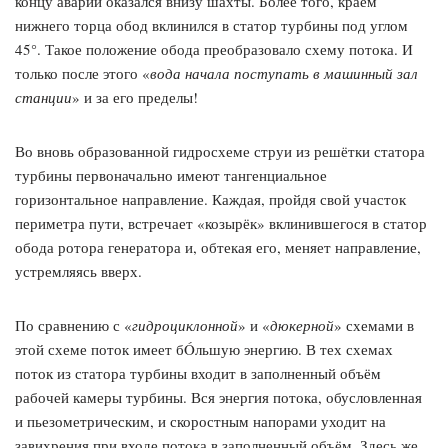
концу аварии оказался внизу шахты. Более того, краем
нижнего торца обод вклинился в статор турбины под углом
45°. Такое положение обода преобразовало схему потока. И
только после этого «
вода начала поступать в машинный зал
станции
» и за его пределы!
Во вновь образованной гидросхеме струи из решётки статора
турбины первоначально имеют тангенциальное
горизонтальное направление. Каждая, пройдя свой участок
периметра пути, встречает «козырёк» вклинившегося в статор
обода ротора генератора и, обтекая его, меняет направление,
устремляясь вверх.
По сравнению с «
гидроциклонной
» и «
дюкерной
» схемами в
этой схеме поток имеет бÓльшую энергию. В тех схемах
поток из статора турбины входит в заполненный объём
рабочей камеры турбины. Вся энергия потока, обусловленная
и пьезометрическим, и скоростным напорами уходит на
завихрения при входе потока в заполненный объём. Здесь же