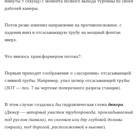
минуты 5 секунд) с момента полного выхода турбины из своей
рабочей камеры.
Поток резко изменил направление на противоположное, с
падения вниз в отсасывающую трубу на мощный фонтан
вверх.
Что явилось трансформером потока?:
Первым приходит соображение о «засорении» отсасывающей
сливной трубы. Например, упал затвор отсасывающей трубы
(ЗОТ — поз. 7 на чертеже поперечного разреза станции).
В этом случае создалась бы гидравлическая схема
дюкера
.
(
Дюкер
—
напорный участок трубопровода, прокладываемый
под руслом (канала), по склонам или дну глубокой долины
(оврага), под дорогой, расположенной в выемке
).