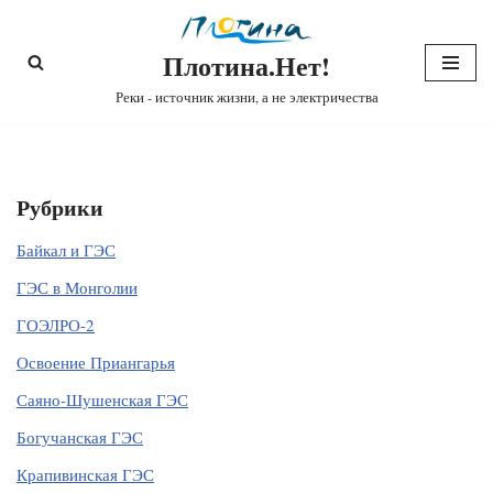
Плотина.Нет!
Перейти
к
Реки - источник жизни, а не электричества
содержимому
Рубрики
Байкал и ГЭС
ГЭС в Монголии
ГОЭЛРО-2
Освоение Приангарья
Саяно-Шушенская ГЭС
Богучанская ГЭС
Крапивинская ГЭС