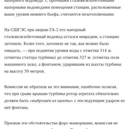
напорного водовода. С прочными сталежелезобетонными
напорными водоводами помещения станции, расположенные
выше уровня нижнего бьефа, считаются незатопляемыми.
На СШГЭС при аварии ГА-2 его напорный
сталежелезобетонный водовод остался невредим, а станцию
затопило. Более того, затопило не так, как можно было
ожидать, — при поднятии уровня воды с отметки 314 м.
(отметка статора турбины) до отметки 327 м. (отметка пола
машинного зала), а фонтаном, ударившим из шахты турбины
на высоту 50 метров.
Комиссия не обратила на это внимания, ошибочно полагая,
что при срыве крышки турбины ротор агрегата обязательно
должен быть «
выброшен
из шахты
» с последующим ударом из
неё фонтана.
Признав эти обстоятельства форс-мажорными, комиссия не