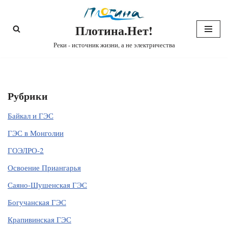
Плотина.Нет!
Перейти
к
Реки - источник жизни, а не электричества
содержимому
Рубрики
Байкал и ГЭС
ГЭС в Монголии
ГОЭЛРО-2
Освоение Приангарья
Саяно-Шушенская ГЭС
Богучанская ГЭС
Крапивинская ГЭС