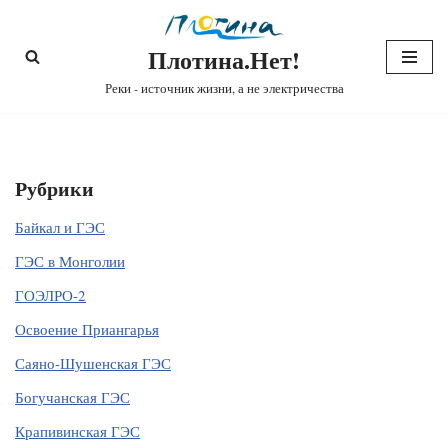
Плотина.Нет!
Перейти
к
Реки - источник жизни, а не электричества
содержимому
Рубрики
Байкал и ГЭС
ГЭС в Монголии
ГОЭЛРО-2
Освоение Приангарья
Саяно-Шушенская ГЭС
Богучанская ГЭС
Крапивинская ГЭС