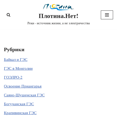
Плотина.Нет!
Перейти
к
Реки - источник жизни, а не электричества
содержимому
Рубрики
Байкал и ГЭС
ГЭС в Монголии
ГОЭЛРО-2
Освоение Приангарья
Саяно-Шушенская ГЭС
Богучанская ГЭС
Крапивинская ГЭС