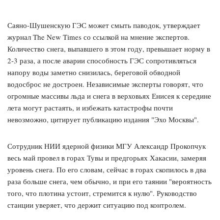
Саяно-Шушенскую ГЭС может смыть паводок, утверждает
журнал The New Times со ссылкой на мнение экспертов.
Количество снега, выпавшего в этом году, превышает норму в
2-3 раза, а после аварии способность ГЭС сопротивляться
напору воды заметно снизилась, береговой обводной
водосброс не достроен. Независимые эксперты говорят, что
огромные массивы льда и снега в верховьях Енисея к середине
лета могут растаять, и избежать катастрофы почти
невозможно, цитирует публикацию издания "Эхо Москвы".
Сотрудник НИИ ядерной физики МГУ Александр Прокопчук
весь май провел в горах Тувы и предгорьях Хакасии, замеряя
уровень снега. По его словам, сейчас в горах скопилось в два
раза больше снега, чем обычно, и при его таянии "вероятность
того, что плотина устоит, стремится к нулю". Руководство
станции уверяет, что держит ситуацию под контролем.