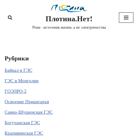
Плотина.Нет!
Перейти
к
Реки - источник жизни, а не электричества
содержимому
Рубрики
Байкал и ГЭС
ГЭС в Монголии
ГОЭЛРО-2
Освоение Приангарья
Саяно-Шушенская ГЭС
Богучанская ГЭС
Крапивинская ГЭС