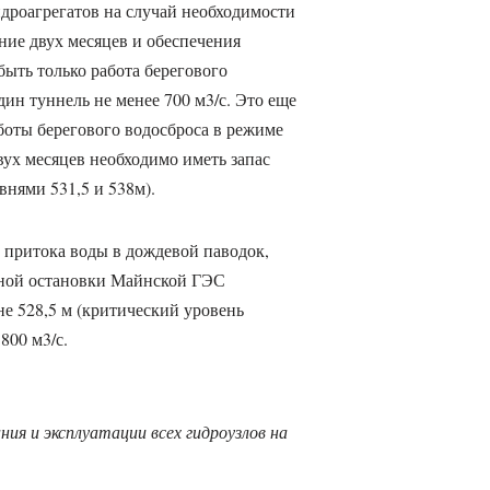
идроагрегатов на случай необходимости
ние двух месяцев и обеспечения
ыть только работа берегового
ин туннель не менее 700 м3/с. Это еще
аботы берегового водосброса в режиме
вух месяцев необходимо иметь запас
внями 531,5 и 538м).
 притока воды в дождевой паводок,
льной остановки Майнской ГЭС
не 528,5 м (критический уровень
800 м3/с.
ния и эксплуатации всех гидроузлов на