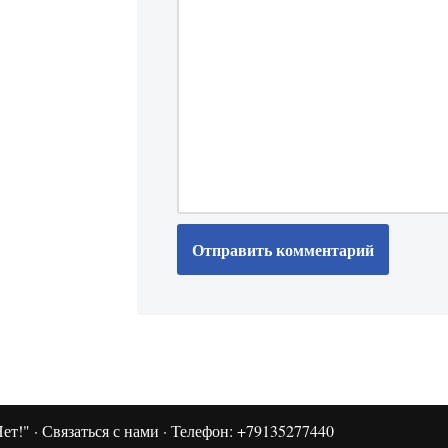
ет!"
·
Связаться с нами
· Телефон: +79135277440