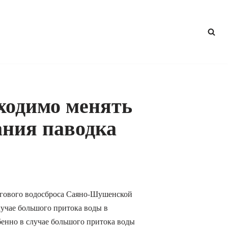
одимо менять
ания паводка
егового водосброса Саяно-Шушенской
учае большого притока воды в
бенно в случае большого притока воды