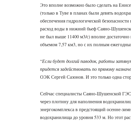
Это вполне возможно было сделать на Енисее
(только в Туве в планах были девять водохр
обеспечения гидрологической безопасности н
расход воды в нижний бьеф Саяно-Шушенск
не был выше 11400 м3/с) вполне достаточно
объемом 7,57 км3, но с их полным ежегодн
“
Если будет долгий паводок, работы затянут
придется задействовать по прямому назнач
ОЭК Сергей Сазонов. И это только одна сто
Сейчас специалисты Саяно-Шушенской ГЭС 
через плотину для наполнения водохранили
энергокомплекса в предстоящий осенне-зимн
водохранилища до уровня 533 м. Но этот рас