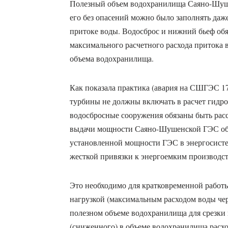
Полезный объем водохранилища Саяно-Шуш
его без опасений можно было заполнять даж
притоке воды. Водосброс и нижний бьеф об
максимального расчетного расхода притока 
объема водохранилища.
Как показала практика (авария на СШГЭС 17 
турбины не должны включать в расчет гидро
водосбросные сооружения обязаны быть расс
выдачи мощности Саяно-Шушенской ГЭС обя
установленной мощности ГЭС в энергосистем
жесткой привязки к энергоемким производст
Это необходимо для кратковременной рабо
нагрузкой (максимальным расходом воды че
полезном объеме водохранилища для срезки
(сниженного) в объеме водохранилища расхо