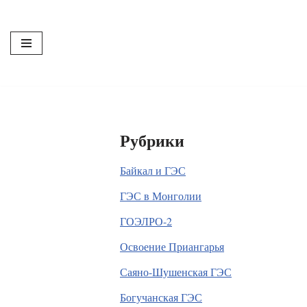
Перейти
к
содержимому
Рубрики
Байкал и ГЭС
ГЭС в Монголии
ГОЭЛРО-2
Освоение Приангарья
Саяно-Шушенская ГЭС
Богучанская ГЭС