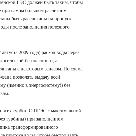
енской ГЭС должен быть таким, чтобы
е при самом большом расчетном
язаны быть рассчитаны на пропуск
воды после заполнения полезного
августа 2009 года) расход воды через
логической безопасности, а
читаны с некоторым запасом. Но схема
зана позволять выдачу всей
у (именно в энергосистему!) без
вам.
ты всех турбин СШГЭС с максимальной
рез турбины) при заполненном
 пика трансформированного
да притока воды, чтобы быстро взять