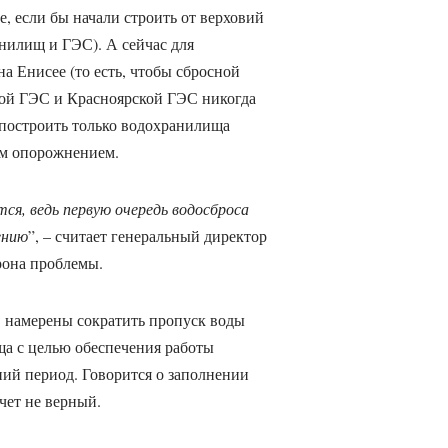
, если бы начали строить от верховий
анилищ и ГЭС). А сейчас для
а Енисее (то есть, чтобы сбросной
ой ГЭС и Красноярской ГЭС никогда
 построить только водохранилища
ым опорожнением.
ся, ведь первую очередь водосброса
ению
”, – считает генеральный директор
рона проблемы.
намерены сократить пропуск воды
ща с целью обеспечения работы
ий период. Говорится о заполнении
чет не верный.