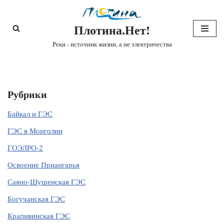
Плотина.Нет!
Перейти
к
Реки - источник жизни, а не электричества
содержимому
Рубрики
Байкал и ГЭС
ГЭС в Монголии
ГОЭЛРО-2
Освоение Приангарья
Саяно-Шушенская ГЭС
Богучанская ГЭС
Крапивинская ГЭС