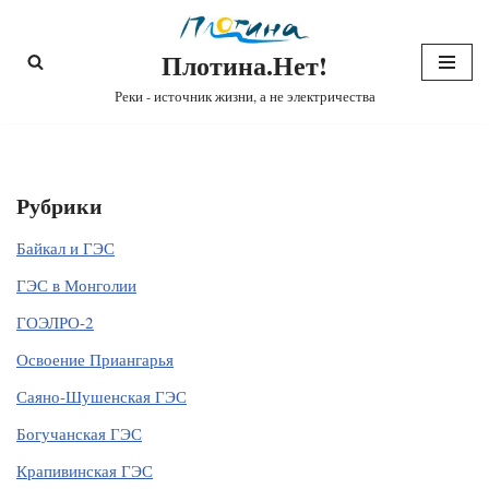
Плотина.Нет!
Перейти
к
Реки - источник жизни, а не электричества
содержимому
Рубрики
Байкал и ГЭС
ГЭС в Монголии
ГОЭЛРО-2
Освоение Приангарья
Саяно-Шушенская ГЭС
Богучанская ГЭС
Крапивинская ГЭС