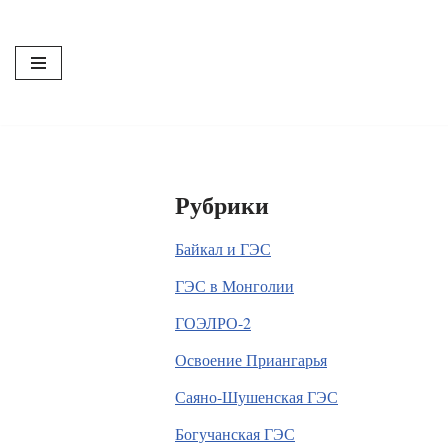
Перейти
к
содержимому
Рубрики
Байкал и ГЭС
ГЭС в Монголии
ГОЭЛРО-2
Освоение Приангарья
Саяно-Шушенская ГЭС
Богучанская ГЭС