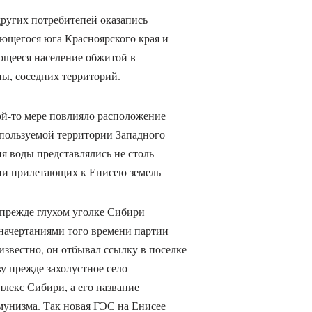
ругих потребитепей оказапись
ющегося юга Красноярского края и
ющееся население обжитой в
ы, соседних территорий.
ой-то мере повлияло расположение
спользуемой территории Западного
я воды представлялись не столь
ии прилетающих к Енисею земель
 прежде глухом уголке Сибири
дначертаниями того времени партии
звестно, он отбывал ссылку в поселке
у прежде захолустное село
лекс Сибири, а его название
мунизма. Так новая ГЭС на Енисее