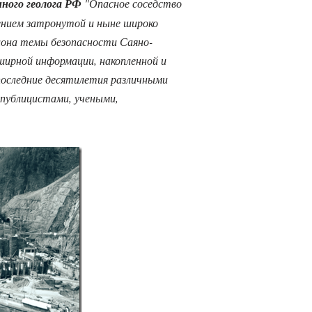
ного геолога РФ
"Опасное соседство
ением затронутой и ныне широко
иона темы безопасности Саяно-
ширной информации, накопленной и
последние десятилетия различными
публицистами, учеными,