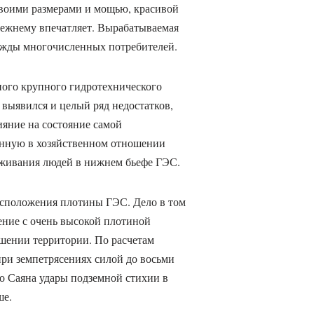
воими размерами и мощью, красивой
ежнему впечатляет. Вырабатываемая
ужды многочисленных потребителей.
ого крупного гидротехнического
 выявился и целый ряд недостатков,
ияние на состояние самой
енную в хозяйственном отношении
оживания людей в нижнем бьефе ГЭС.
асположения плотины ГЭС. Дело в том
ение с очень высокой плотиной
шении территории. По расчетам
при земпетрясениях силой до восьми
го Саяна удары подземной стихии в
ше.