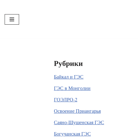
Перейти
к
содержимому
Рубрики
Байкал и ГЭС
ГЭС в Монголии
ГОЭЛРО-2
Освоение Приангарья
Саяно-Шушенская ГЭС
Богучанская ГЭС