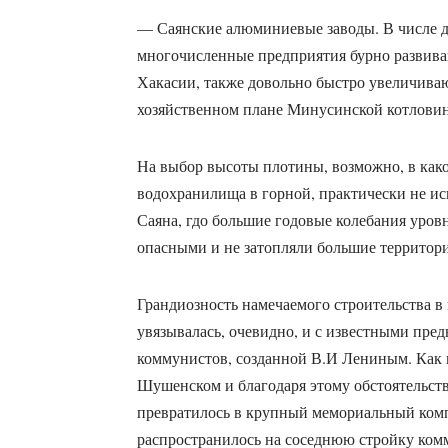
— Саянские алюминиевые заводы. В числе д
многочисленные предприятия бурно развива
Хакасии, также довольно быстро увеличива
хозяйственном плане Минусинской котловин
На выбор высоты плотины, возможно, в как
водохранилища в горной, практически не и
Саяна, гдо большие годовые колебания уровн
опасными и не затопляли большие территор
Грандиозность намечаемого строительства в
увязывалась, очевидно, и с известными пре
коммунистов, созданной В.И Лениным. Как и
Шушенском и благодаря этому обстоятельств
превратилось в крупный мемориальный комп
распространилось на соседнюю стройку ком