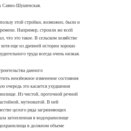
ак Саяно-Шушенская.
ользу этой стройки, возможно, были и
времени. Например, строили же всей
л, что это такое. В сельском хозяйстве
, хотя еще из древней истории хорошо
удительного труда всегда очень низкая.
троительства данного
етить неизбежное изменение состояния
ю очередь это касается ухудшения
анилище. Из чистой, проточной речной
застойной, мутноватой. В ней
естве целого ряда загрязняющих
тала затопленная в водохранилище
водохранилища в должном объеме