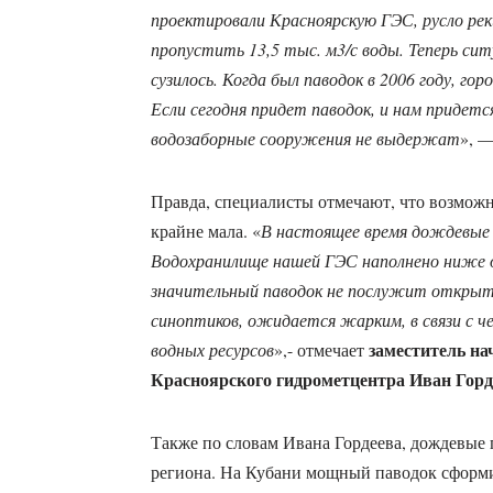
проектировали Красноярскую ГЭС, русло реки
пропустить 13,5 тыс. м3/с воды. Теперь ситу
сузилось. Когда был паводок в 2006 году, го
Если сегодня придет паводок, и нам придетс
водозаборные сооружения не выдержат
», —
Правда, специалисты отмечают, что возможн
крайне мала. «
В настоящее время дождевые 
Водохранилище нашей ГЭС наполнено ниже о
значительный паводок не послужит открыт
синоптиков, ожидается жарким, в связи с ч
заместитель на
водных ресурсов
»,- отмечает
Красноярского гидрометцентра Иван Горд
Также по словам Ивана Гордеева, дождевые 
региона. На Кубани мощный паводок сформи