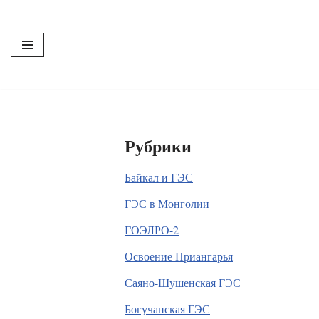
Перейти
к
содержимому
Рубрики
Байкал и ГЭС
ГЭС в Монголии
ГОЭЛРО-2
Освоение Приангарья
Саяно-Шушенская ГЭС
Богучанская ГЭС