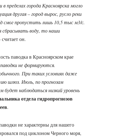
 в пределах города Красноярска могло
ация другая – город вырос, русло реки
род смог пропустить лишь 10,5 тыс м3/с.
я сбрасывать воду, то наши
 считает он.
ость паводка в Красноярском крае
паводки не формируются.
бычного. При таких условиях даже
ию шлюз. Июль, по прогнозам
ем будет наблюдаться низкий уровень
чальника отдела гидропрогнозов
еев
.
паводки не характерны для нашего
ровался под циклоном Черного моря,