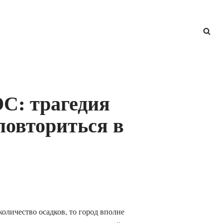
С: трагедия
овториться в
оличество осадков, то город вполне