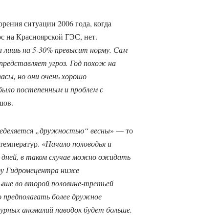
рения ситуации 2006 года, когда
с на Красноярской ГЭС, нет.
 лишь на 5-30% превысит норму. Сам
 представляет угроз. Год похож на
асы, но они очень хорошо
 было постепенным и проблем с
шов.
пределяется „дружностью“ весны
» — то
температур. «
Начало половодья и
 дней, в таком случае можно ожидать
озу Гидромецентра ниже
выше во второй половине-третьей
о предполагать более дружное
турных аномалий паводок будет больше.