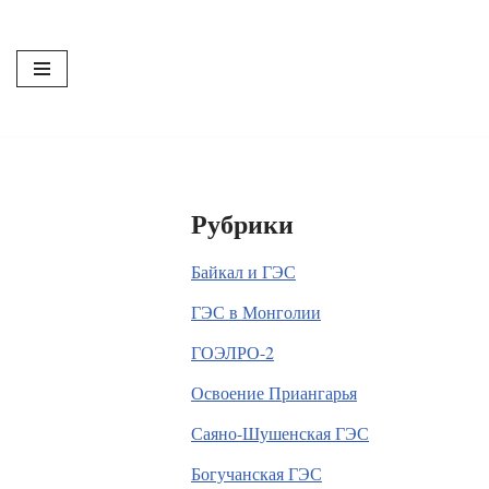
Перейти
к
содержимому
Рубрики
Байкал и ГЭС
ГЭС в Монголии
ГОЭЛРО-2
Освоение Приангарья
Саяно-Шушенская ГЭС
Богучанская ГЭС