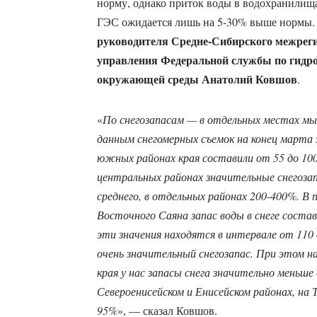
норму, однако приток воды в водохранили
ГЭС ожидается лишь на 5-30% выше нормы. 
руководителя Средне-Сибирского межрег
управления Федеральной службы по гидр
окружающей среды Анатолий Ковшов
.
«
По снегозапасам — в отдельных местах мы
данным снегомерных съемок на конец марта 
южных районах края составили от 55 до 100
центральных районах значительные снегоза
среднего, в отдельных районах 200-400%. В 
Восточного Саяна запас воды в снеге соста
эти значения находятся в интервале от 110
очень значительный снегозапас. При этом н
края у нас запасы снега значительно меньше
Североенисейском и Енисейском районах, на 
95%
», — сказал Ковшов.