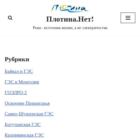
Плотина.Нет!
Перейти
к
Реки - источник жизни, а не электричества
содержимому
Рубрики
Байкал и ГЭС
ГЭС в Монголии
ГОЭЛРО-2
Освоение Приангарья
Саяно-Шушенская ГЭС
Богучанская ГЭС
Крапивинская ГЭС