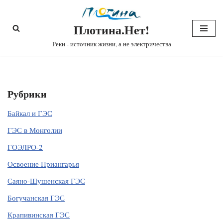
Плотина.Нет!
Перейти
к
Реки - источник жизни, а не электричества
содержимому
Рубрики
Байкал и ГЭС
ГЭС в Монголии
ГОЭЛРО-2
Освоение Приангарья
Саяно-Шушенская ГЭС
Богучанская ГЭС
Крапивинская ГЭС