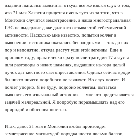
изданий пытались выяснить, откуда все же взялся слух о том,
что 21 мая Хакасии придется очень туго из-за того, что в
Монголии случится землетрясение, а наша многострадальная
ГЭС не выдержит даже далекого отзыва этой сейсмической
активности. Насколько мне известно, попытки коллег в
выяснении источника оказались бесплодными — так до сих
пор и непонятно, откуда растут уши этой легенды. Еще в
прошлом году, практически сразу после трагедии 17 августа,
шли разговоры о неких шаманах, выдавших на-гора целый
пучок дат местного светопреставления. Однако сейчас вроде
бы никто ничего подобного не заявляет. Но слух ползет. И
ползет упорно. Я не буду, подобно коллегам, пытаться
выяснить его изначальный источник — мне это представляется
задачей малореальной. Я попробую поразмышлять над его
природой и обоснованностью.
Итак, дано: 21 мая в Монголии якобы произойдет
землетрясение магнитудой порядка шести-восьми баллов,