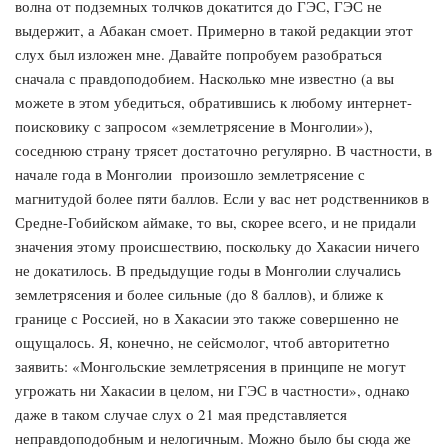
волна от подземных толчков докатится до ГЭС, ГЭС не
выдержит, а Абакан смоет. Примерно в такой редакции этот
слух был изложен мне. Давайте попробуем разобраться
сначала с правдоподобием. Насколько мне известно (а вы
можете в этом убедиться, обратившись к любому интернет-
поисковику с запросом «землетрясение в Монголии»),
соседнюю страну трясет достаточно регулярно. В частности, в
начале года в Монголии произошло землетрясение с
магнитудой более пяти баллов. Если у вас нет родственников в
Средне-Гобийском аймаке, то вы, скорее всего, и не придали
значения этому происшествию, поскольку до Хакасии ничего
не докатилось. В предыдущие годы в Монголии случались
землетрясения и более сильные (до 8 баллов), и ближе к
границе с Россией, но в Хакасии это также совершенно не
ощущалось. Я, конечно, не сейсмолог, чтоб авторитетно
заявить: «Монгольские землетрясения в принципе не могут
угрожать ни Хакасии в целом, ни ГЭС в частности», однако
даже в таком случае слух о 21 мая представляется
неправдоподобным и нелогичным. Можно было бы сюда же