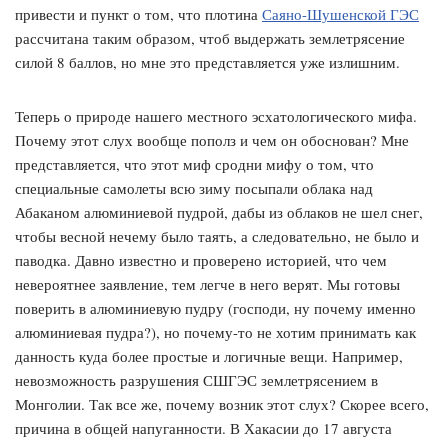
привести и пункт о том, что плотина
Саяно-Шушенской ГЭС
рассчитана таким образом, чтоб выдержать землетрясение
силой 8 баллов, но мне это представляется уже излишним.
Теперь о природе нашего местного эсхатологического мифа.
Почему этот слух вообще пополз и чем он обоснован? Мне
представляется, что этот миф сродни мифу о том, что
специальные самолеты всю зиму посыпали облака над
Абаканом алюминиевой пудрой, дабы из облаков не шел снег,
чтобы весной нечему было таять, а следовательно, не было и
паводка. Давно известно и проверено историей, что чем
невероятнее заявление, тем легче в него верят. Мы готовы
поверить в алюминиевую пудру (господи, ну почему именно
алюминиевая пудра?), но почему-то не хотим принимать как
данность куда более простые и логичные вещи. Например,
невозможность разрушения СШГЭС землетрясением в
Монголии. Так все же, почему возник этот слух? Скорее всего,
причина в общей напуганности. В Хакасии до 17 августа