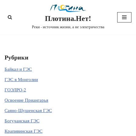
Плотина.Нет!
Перейти
к
Реки - источник жизни, а не электричества
содержимому
Рубрики
Байкал и ГЭС
ГЭС в Монголии
ГОЭЛРО-2
Освоение Приангарья
Саяно-Шушенская ГЭС
Богучанская ГЭС
Крапивинская ГЭС