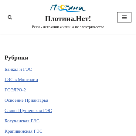
Плотина.Нет!
Перейти
к
Реки - источник жизни, а не электричества
содержимому
Рубрики
Байкал и ГЭС
ГЭС в Монголии
ГОЭЛРО-2
Освоение Приангарья
Саяно-Шушенская ГЭС
Богучанская ГЭС
Крапивинская ГЭС