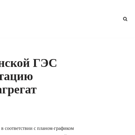
нской ГЭС
атацию
агрегат
 в соответствии с планом-графиком