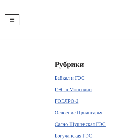
Перейти
к
содержимому
Рубрики
Байкал и ГЭС
ГЭС в Монголии
ГОЭЛРО-2
Освоение Приангарья
Саяно-Шушенская ГЭС
Богучанская ГЭС