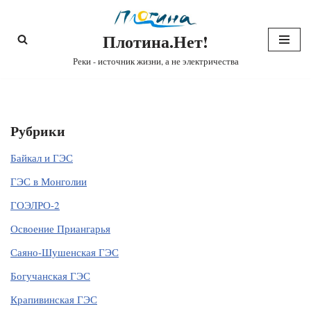
Плотина.Нет!
Перейти
к
Реки - источник жизни, а не электричества
содержимому
Рубрики
Байкал и ГЭС
ГЭС в Монголии
ГОЭЛРО-2
Освоение Приангарья
Саяно-Шушенская ГЭС
Богучанская ГЭС
Крапивинская ГЭС