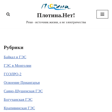
Плотина.Нет!
Перейти
к
Реки - источник жизни, а не электричества
содержимому
Рубрики
Байкал и ГЭС
ГЭС в Монголии
ГОЭЛРО-2
Освоение Приангарья
Саяно-Шушенская ГЭС
Богучанская ГЭС
Крапивинская ГЭС