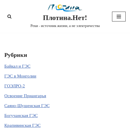
Плотина.Нет!
Перейти
к
Реки - источник жизни, а не электричества
содержимому
Рубрики
Байкал и ГЭС
ГЭС в Монголии
ГОЭЛРО-2
Освоение Приангарья
Саяно-Шушенская ГЭС
Богучанская ГЭС
Крапивинская ГЭС