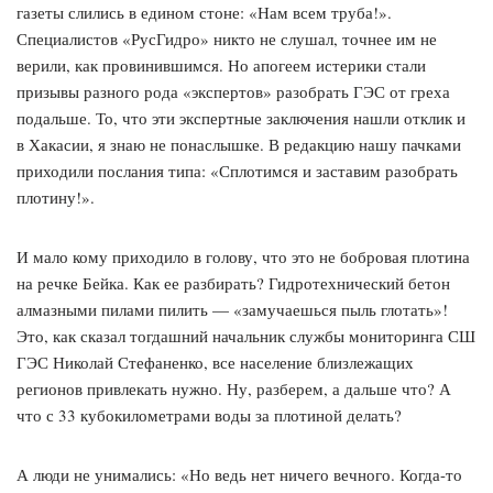
газеты слились в едином стоне: «Нам всем труба!».
Специалистов «РусГидро» никто не слушал, точнее им не
верили, как провинившимся. Но апогеем истерики стали
призывы разного рода «экспертов» разобрать ГЭС от греха
подальше. То, что эти экспертные заключения нашли отклик и
в Хакасии, я знаю не понаслышке. В редакцию нашу пачками
приходили послания типа: «Сплотимся и заставим разобрать
плотину!».
И мало кому приходило в голову, что это не бобровая плотина
на речке Бейка. Как ее разбирать? Гидротехнический бетон
алмазными пилами пилить — «замучаешься пыль глотать»!
Это, как сказал тогдашний начальник службы мониторинга СШ
ГЭС Николай Стефаненко, все население близлежащих
регионов привлекать нужно. Ну, разберем, а дальше что? А
что с 33 кубокилометрами воды за плотиной делать?
А люди не унимались: «Но ведь нет ничего вечного. Когда-то