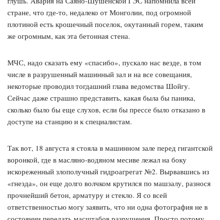
глушь. Авария на Саяно-Шушенской ГЭС напомнила всей
стране, что где-то, недалеко от Монголии, под огромной
плотиной есть крошечный поселок, окутанный горем, таким
же огромным, как эта бетонная стена.
МЧС, надо сказать ему «спасибо», пускало нас везде, в том
числе в разрушенный машинный зал и на все совещания,
некоторые проводил тогдашний глава ведомства Шойгу.
Сейчас даже страшно представить, какая была бы паника,
сколько было бы еще слухов, если бы прессе было отказано в
доступе на станцию и к специалистам.
Так вот, 18 августа я стояла в машинном зале перед гигантской
воронкой, где в масляно-водяном месиве лежал на боку
искореженный злополучный гидроагрегат №2. Вырвавшись из
«гнезда», он еще долго волчком крутился по машзалу, разнося
прочнейший бетон, арматуру и стекло. Я со всей
ответственностью могу заявить, что ни одна фотография не в
состоянии передать масштабов разрушения. Просто потому,