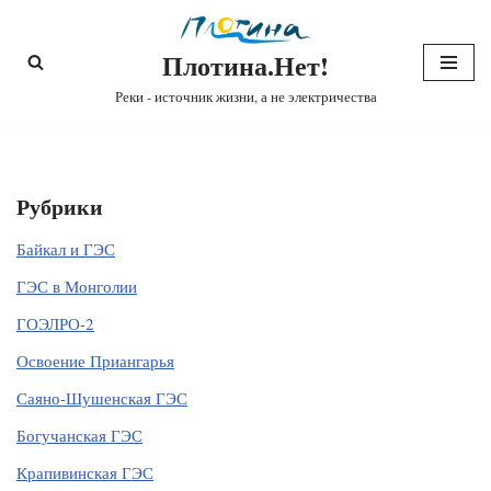
Плотина.Нет!
Перейти
к
Реки - источник жизни, а не электричества
содержимому
Рубрики
Байкал и ГЭС
ГЭС в Монголии
ГОЭЛРО-2
Освоение Приангарья
Саяно-Шушенская ГЭС
Богучанская ГЭС
Крапивинская ГЭС