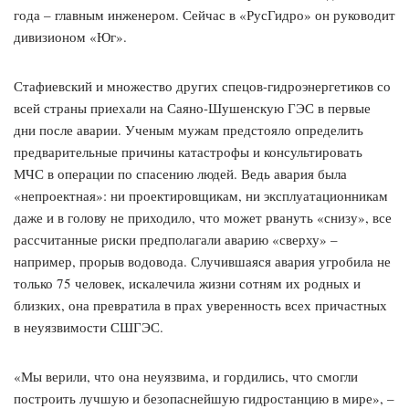
года – главным инженером. Сейчас в «РусГидро» он руководит
дивизионом «Юг».
Стафиевский и множество других спецов-гидроэнергетиков со
всей страны приехали на Саяно-Шушенскую ГЭС в первые
дни после аварии. Ученым мужам предстояло определить
предварительные причины катастрофы и консультировать
МЧС в операции по спасению людей. Ведь авария была
«непроектная»: ни проектировщикам, ни эксплуатационникам
даже и в голову не приходило, что может рвануть «снизу», все
рассчитанные риски предполагали аварию «сверху» –
например, прорыв водовода. Случившаяся авария угробила не
только 75 человек, искалечила жизни сотням их родных и
близких, она превратила в прах уверенность всех причастных
в неуязвимости СШГЭС.
«Мы верили, что она неуязвима, и гордились, что смогли
построить лучшую и безопаснейшую гидростанцию в мире», –