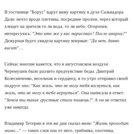
В гостинице "Борус" вдруг вижу картину в духе Сальвадора
Дали: нечто вроде плотины, посредине пролом, через который
хлещет на зрителя то ли вода, то ли небо. Оторопев,
интересуюсь: "
Это кто же у вас нарисовал? После аварии?
"
Дежурная будто увидела картину впервые: "
Да нет, давно
висит
"…
Сейчас многим кажется, что в августовском воздухе
Черемушек было разлито предчувствие беды. Дмитрий
Колесниченко, весельчак и сердцеед, в то утро отправил своей
подруге sms: "
Как жаль, что не могу тебя коснуться, как
жаль, что не могу к тебе вернуться
". Она написала в ответ:
"
Зачем ты такие грустные стихи пишешь?
" А он не ответил
уже никогда.
Владимир Тетерин в эти же дни сказал жене: "
Жизнь проходит
мимо…
" — таких слов она от него, грибника, охотника,