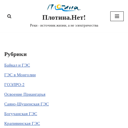
Плотина.Нет!
Перейти
к
Реки - источник жизни, а не электричества
содержимому
Рубрики
Байкал и ГЭС
ГЭС в Монголии
ГОЭЛРО-2
Освоение Приангарья
Саяно-Шушенская ГЭС
Богучанская ГЭС
Крапивинская ГЭС