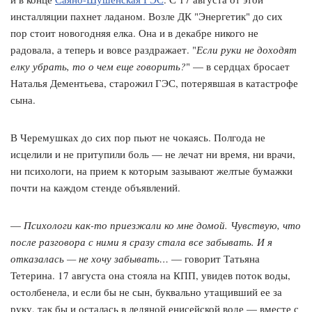
инсталляции пахнет ладаном. Возле ДК "Энергетик" до сих
пор стоит новогодняя елка. Она и в декабре никого не
радовала, а теперь и вовсе раздражает. "
Если руки не доходят
елку убрать, то о чем еще говорить?
" — в сердцах бросает
Наталья Дементьева, старожил ГЭС, потерявшая в катастрофе
сына.
В Черемушках до сих пор пьют не чокаясь. Полгода не
исцелили и не притупили боль — не лечат ни время, ни врачи,
ни психологи, на прием к которым зазывают желтые бумажки
почти на каждом стенде объявлений.
—
Психологи как-то приезжали ко мне домой. Чувствую, что
после разговора с ними я сразу стала все забывать. И я
отказалась — не хочу забывать…
— говорит Татьяна
Тетерина. 17 августа она стояла на КПП, увидев поток воды,
остолбенела, и если бы не сын, буквально утащивший ее за
руку, так бы и осталась в ледяной енисейской воде — вместе с