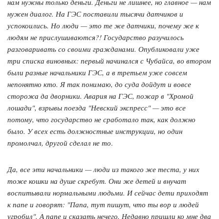
нам нужны только деньги. Деньги не лишнее, но главное — нам
нужен диалог. На ГЭС поставили тысячи датчиков и
успокоились. Но люди — это те же датчики, почему же к
людям не прислушиваются?! Государство разучилось
разговаривать со своими гражданами. Опубликовали уже
три списка виновных: первый начинался с Чубайса, во втором
были разные начальники ГЭС, а в третьем уже совсем
непонятно кто. Я так понимаю, до суда дойдут и вовсе
сторожа да дворники. Авария на ГЭС, пожар в "Хромой
лошади", взрывы поезда "Невский экспресс" — это все
потому, что государство не сработало так, как должно
было. У всех есть должностные инструкции, но один
промолчал, другой сделал не то
.
Да, все эти начальники — люди из такого же теста, у них
тоже кошки на душе скребут. Они же детей и внучат
воспитывали нормальными людьми. И сейчас дети приходят
к папе и говорят: "Папа, тут пишут, что ты вор и людей
угробил". А папе и сказать нечего. Недавно пришли ко мне два