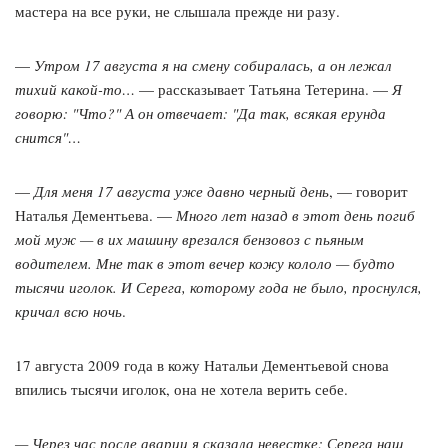
мастера на все руки, не слышала прежде ни разу.
—
Утром 17 августа я на смену собиралась, а он лежал
тихий какой-то…
— рассказывает Татьяна Тетерина. —
Я
говорю: "Что?" А он отвечает: "Да так, всякая ерунда
снится"…
—
Для меня 17 августа уже давно черный день
, — говорит
Наталья Дементьева. —
Много лет назад в этот день погиб
мой муж — в их машину врезался бензовоз с пьяным
водителем. Мне так в этот вечер кожу кололо — будто
тысячи иголок. И Серега, которому года не было, проснулся,
кричал всю ночь
.
17 августа 2009 года в кожу Натальи Дементьевой снова
впились тысячи иголок, она не хотела верить себе.
— Через час после аварии я сказала невестке: Серега наш