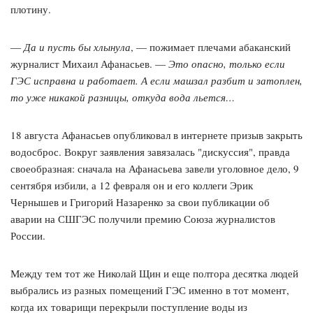
плотину.
—
Да и пусть бы хлынула
, — пожимает плечами абаканский
журналист Михаил Афанасьев. —
Это опасно, только если
ГЭС исправна и работает. А если машзал разбит и затоплен,
то уже никакой разницы, откуда вода льется…
18 августа Афанасьев опубликовал в интернете призыв закрыть
водосброс. Вокруг заявления завязалась "дискуссия", правда
своеобразная: сначала на Афанасьева завели уголовное дело, 9
сентября избили, а 12 февраля он и его коллеги Эрик
Чернышев и Григорий Назаренко за свои публикации об
аварии на СШГЭС получили премию Союза журналистов
России.
Между тем тот же Николай Щин и еще полтора десятка людей
выбрались из разных помещений ГЭС именно в тот момент,
когда их товарищи перекрыли поступление воды из