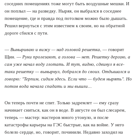
соседних помещениях тоже могут быть воздушные мешки. И
он поплыл — на разведку. Ныряя, он выбрался в соседнее
помещение, где и правда под потолком можно было дышать.
Решил вернуться с этим известием к своим, но на обратной
дороге сбился с пути.
—
Выныриваю и вижу — над головой решетка
, — говорит
Щин. —
Руки пролезают, а голова — нет. Решетку дергаю, а
сам уже начал воду глотать. И тут, видно, сдвинул я все-
таки решетку — вынырнул, добрался до своих. Отдышался и
говорю: "Терпим, сидим здесь. Если что — будем нырять". Но
потом вода начала спадать и мы вышли…
Он теперь почти не спит. Только задремлет — ему сразу
начинает сниться, как он в воде. В августе он был слесарем,
теперь — мастер: мастеров много утонуло, и после
катастрофы карьеры на ГЭС быстрые, как на войне. У него
болело сердце, но, говорит, починили. Недавно заходил на