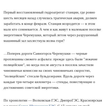
Первый восстановленный гидроагрегат станции, где ровно
шесть месяцев назад случилась трагическая авария, должен
заработать в конце февраля. Станция возродится — в этом
мало кто сомневается. А чем и как живут в маленьком поселке
энергетиков Черемушки, который летом через разрушенный
машинный зал захлестнула волна горя?
…Поперек дороги Саяногорск-Черемушки — черные
проплешины свежего асфальта: прежде здесь были "лежачие
полицейские", но когда после августа в поселок зачастили
чиновничьи комиссии на своих чиновничьих скоростях,
"полицейских" стесали бульдозерами. Вдоль дороги через
каждые три-четыре километра — стенды, повествующие о
достижениях советской энергетики.
По хронологии — Волховская ГЭС, ДнепроГЭС, Красноярская
и в конце
Саяно-Шушенская ГЭС
. С 17 августа от этой