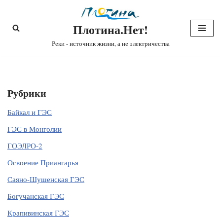
Плотина.Нет!
Перейти
к
Реки - источник жизни, а не электричества
содержимому
Рубрики
Байкал и ГЭС
ГЭС в Монголии
ГОЭЛРО-2
Освоение Приангарья
Саяно-Шушенская ГЭС
Богучанская ГЭС
Крапивинская ГЭС