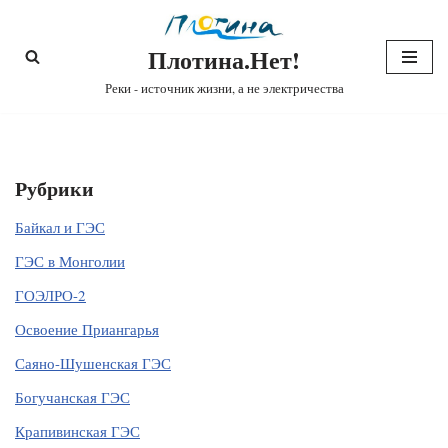
Плотина.Нет!
Перейти
к
Реки - источник жизни, а не электричества
содержимому
Рубрики
Байкал и ГЭС
ГЭС в Монголии
ГОЭЛРО-2
Освоение Приангарья
Саяно-Шушенская ГЭС
Богучанская ГЭС
Крапивинская ГЭС