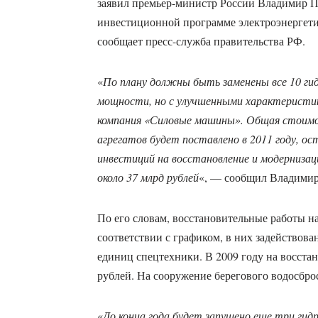
заявил премьер-министр России Владимир П
инвестиционной программе электроэнергет
сообщает пресс-служба правительства РФ.
«
По плану должны быть заменены все 10 ги
мощности, но с улучшенными характеристи
компания «Силовые машины». Общая стоимос
агрегатов будет поставлено в 2011 году, ост
инвестиций на восстановление и модерниз
около 37 млрд рублей
«, — сообщил Владимир
По его словам, восстановительные работы 
соответствии с графиком, в них задействован
единиц спецтехники. В 2009 году на восста
рублей. На сооружение берегового водосбро
«
До конца года будет запущено еще три ги