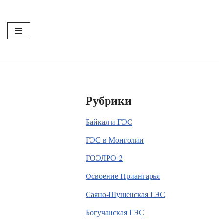
Перейти
к
содержимому
Рубрики
Байкал и ГЭС
ГЭС в Монголии
ГОЭЛРО-2
Освоение Приангарья
Саяно-Шушенская ГЭС
Богучанская ГЭС