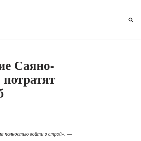
ие Саяно-
потратят
б
на полностью войти в строй
«, —